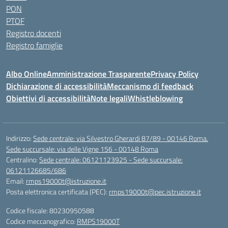
PON
PTOF
Registro docenti
Registro famiglie
Albo Online
Amministrazione Trasparente
Privacy Policy
Dichiarazione di accessibilità
Meccanismo di feedback
Obiettivi di accessibilità
Note legali
Whistleblowing
Indirizzo:
Sede centrale: via Silvestro Gherardi 87/89 - 00146 Roma.
Sede succursale: via delle Vigne 156 - 00148 Roma
Centralino:
Sede centrale: 06121123925 - Sede succursale:
06121126685/686
Email:
rmps19000t@istruzione.it
Posta elettronica certificata (PEC):
rmps19000t@pec.istruzione.it
Codice fiscale: 80230950588
Codice meccanografico:
RMPS19000T