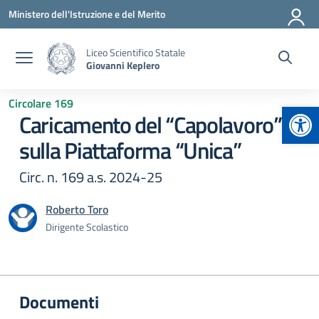
Vai ai contenuti
Vai al menu di navigazione
Vai al footer
Ministero dell'Istruzione e del Merito
Liceo Scientifico Statale
Giovanni Keplero
Circolare 169
Apr
Caricamento del “Capolavoro”
sulla Piattaforma “Unica”
Circ. n. 169 a.s. 2024-25
Roberto Toro
Dirigente Scolastico
Documenti