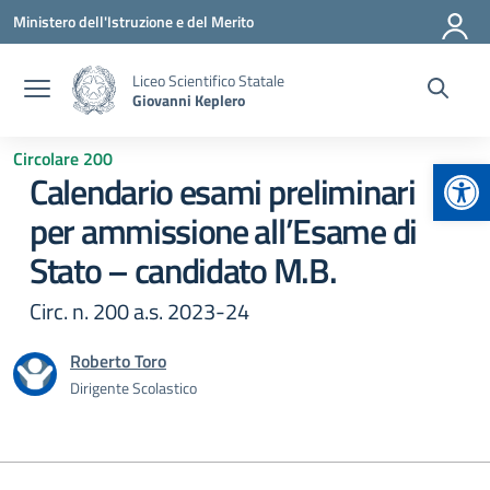
Vai ai contenuti
Vai al menu di navigazione
Vai al footer
Ministero dell'Istruzione e del Merito
Liceo Scientifico Statale
Giovanni Keplero
Circolare 200
Apr
Calendario esami preliminari
per ammissione all’Esame di
Stato – candidato M.B.
Circ. n. 200 a.s. 2023-24
Roberto Toro
Dirigente Scolastico