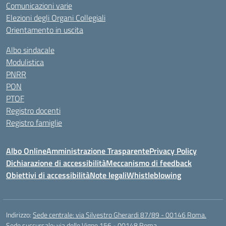
Comunicazioni varie
Elezioni degli Organi Collegiali
Orientamento in uscita
Albo sindacale
Modulistica
PNRR
PON
PTOF
Registro docenti
Registro famiglie
Albo Online
Amministrazione Trasparente
Privacy Policy
Dichiarazione di accessibilità
Meccanismo di feedback
Obiettivi di accessibilità
Note legali
Whistleblowing
Indirizzo:
Sede centrale: via Silvestro Gherardi 87/89 - 00146 Roma.
Sede succursale: via delle Vigne 156 - 00148 Roma