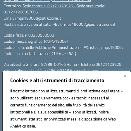
Centralino:
Sede centrale: 06121123925 - Sede succursale:
06121126685/686
Email:
rmps19000t@istruzione.it
Posta elettronica certificata (PEC):
rmps19000t@pec.istruzione.it
Codice fiscale: 80230950588
Codice meccanografico:
RMPS19000T
Codice Indice delle Pubbliche Amministrazioni (IPA): istsc_rmps19000t
Codice unico di fatturazione (CUF): UFE6AQ
Via Silvestro Gherardi 87/89, 00146 Roma - Telefono 06121123925
Succursale: via delle Vigne 156, 00148 Roma - Telefono
06121126685/86
Cookies e altri strumenti di tracciamento
Mail: rmps19000t@istruzione.it - PEC: rmps19000t@pec.istruzione.it
Per contatti con il Dirigente Scolastico, utilizzare esclusivamente
Il nostro Istituto non utilizza strumenti di profilazione degli utenti -
l'indirizzo mail rmps19000t@istruzione.it
sono utilizzati esclusivamente cookies tecnici necessari al
Codice univoco ufficio: UFE6AQ
corretto funzionamento del sito, alla fruibilità dei servizi
Codice meccanografico: RMPS19000T
istituzionali e alla sua accessibilità – sono utilizzati, inoltre,
Codice fiscale: 80230950588
strumenti statistici anonimizzati messi a disposizione da Web
Analytics Italia.
Hosting & Powered by 3D Solution S.r.l.