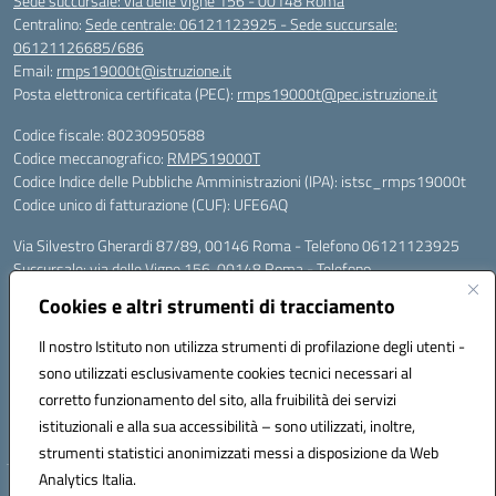
Sede succursale: via delle Vigne 156 - 00148 Roma
Centralino:
Sede centrale: 06121123925 - Sede succursale:
06121126685/686
Email:
rmps19000t@istruzione.it
Posta elettronica certificata (PEC):
rmps19000t@pec.istruzione.it
Codice fiscale: 80230950588
Codice meccanografico:
RMPS19000T
Codice Indice delle Pubbliche Amministrazioni (IPA): istsc_rmps19000t
Codice unico di fatturazione (CUF): UFE6AQ
Via Silvestro Gherardi 87/89, 00146 Roma - Telefono 06121123925
Succursale: via delle Vigne 156, 00148 Roma - Telefono
06121126685/86
Cookies e altri strumenti di tracciamento
Mail: rmps19000t@istruzione.it - PEC: rmps19000t@pec.istruzione.it
Per contatti con il Dirigente Scolastico, utilizzare esclusivamente
Il nostro Istituto non utilizza strumenti di profilazione degli utenti -
l'indirizzo mail rmps19000t@istruzione.it
sono utilizzati esclusivamente cookies tecnici necessari al
Codice univoco ufficio: UFE6AQ
corretto funzionamento del sito, alla fruibilità dei servizi
Codice meccanografico: RMPS19000T
istituzionali e alla sua accessibilità – sono utilizzati, inoltre,
Codice fiscale: 80230950588
strumenti statistici anonimizzati messi a disposizione da Web
Analytics Italia.