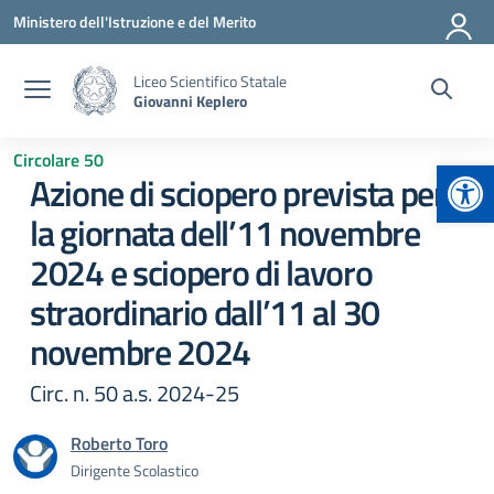
Vai ai contenuti
Vai al menu di navigazione
Vai al footer
Ministero dell'Istruzione e del Merito
Liceo Scientifico Statale
Giovanni Keplero
Circolare 50
Apr
Azione di sciopero prevista per
la giornata dell’11 novembre
2024 e sciopero di lavoro
straordinario dall’11 al 30
novembre 2024
Circ. n. 50 a.s. 2024-25
Roberto Toro
Dirigente Scolastico