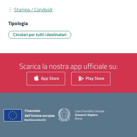
Stampa / Condividi
Tipologia
Circolari per tutti i destinatari
Scarica la nostra app ufficiale su:
App Store
Play Store
Liceo Scientifico Statale
Giovanni Keplero
Roma
— Visita la pagina iniziale della scuola