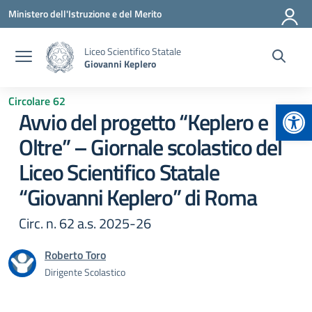
Vai ai contenuti
Vai al menu di navigazione
Vai al footer
Ministero dell'Istruzione e del Merito
Liceo Scientifico Statale
Giovanni Keplero
Circolare 62
Apr
Avvio del progetto “Keplero e
Oltre” – Giornale scolastico del
Liceo Scientifico Statale
“Giovanni Keplero” di Roma
Circ. n. 62 a.s. 2025-26
Roberto Toro
Dirigente Scolastico