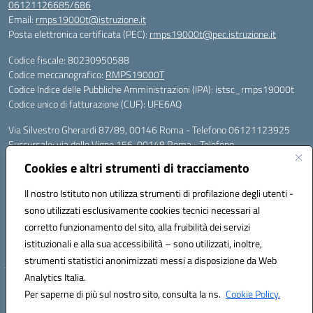
06121126685/686
Email:
rmps19000t@istruzione.it
Posta elettronica certificata (PEC):
rmps19000t@pec.istruzione.it
Codice fiscale: 80230950588
Codice meccanografico:
RMPS19000T
Codice Indice delle Pubbliche Amministrazioni (IPA): istsc_rmps19000t
Codice unico di fatturazione (CUF): UFE6AQ
Via Silvestro Gherardi 87/89, 00146 Roma - Telefono 06121123925
Succursale: via delle Vigne 156, 00148 Roma - Telefono
06121126685/86
Cookies e altri strumenti di tracciamento
Mail: rmps19000t@istruzione.it - PEC: rmps19000t@pec.istruzione.it
Per contatti con il Dirigente Scolastico, utilizzare esclusivamente
Il nostro Istituto non utilizza strumenti di profilazione degli utenti -
l'indirizzo mail rmps19000t@istruzione.it
sono utilizzati esclusivamente cookies tecnici necessari al
Codice univoco ufficio: UFE6AQ
corretto funzionamento del sito, alla fruibilità dei servizi
Codice meccanografico: RMPS19000T
istituzionali e alla sua accessibilità – sono utilizzati, inoltre,
Codice fiscale: 80230950588
strumenti statistici anonimizzati messi a disposizione da Web
Analytics Italia.
Hosting & Powered by 3D Solution S.r.l.
Per saperne di più sul nostro sito, consulta la ns.
Cookie Policy.
Concept & Design by Designers Italia