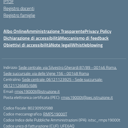
PTOF
Registro docenti
Registro famiglie
Albo Online
Amministrazione Trasparente
Privacy Policy
Dichiarazione di accessibilità
Meccanismo di feedback
Obiettivi di accessibilità
Note legali
Whistleblowing
Indirizzo:
Sede centrale: via Silvestro Gherardi 87/89 - 00146 Roma.
Sede succursale: via delle Vigne 156 - 00148 Roma
Centralino:
Sede centrale: 06121123925 - Sede succursale:
06121126685/686
Email:
rmps19000t@istruzione.it
Posta elettronica certificata (PEC):
rmps19000t@pec.istruzione.it
Codice fiscale: 80230950588
Codice meccanografico:
RMPS19000T
Codice Indice delle Pubbliche Amministrazioni (IPA): istsc_rmps19000t
Codice unico di fatturazione (CUF): UFE6AQ