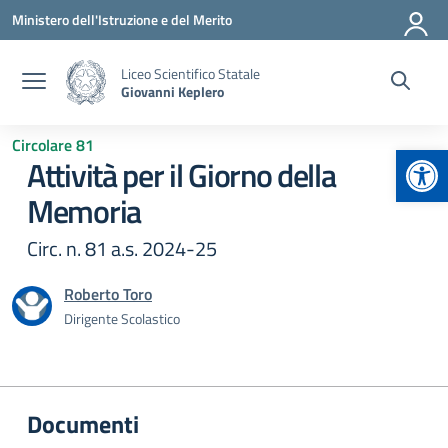
Vai ai contenuti
Vai al menu di navigazione
Vai al footer
Ministero dell'Istruzione e del Merito
Liceo Scientifico Statale
Giovanni Keplero
Circolare 81
Apr
Attività per il Giorno della
Memoria
Circ. n. 81 a.s. 2024-25
Roberto Toro
Dirigente Scolastico
Documenti