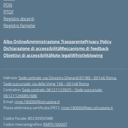
PON
PTOF
Registro docenti
Registro famiglie
Albo Online
Amministrazione Trasparente
Privacy Policy
Dichiarazione di accessibilità
Meccanismo di feedback
Obiettivi di accessibilità
Note legali
Whistleblowing
Indirizzo:
Sede centrale: via Silvestro Gherardi 87/89 - 00146 Roma.
Sede succursale: via delle Vigne 156 - 00148 Roma
Centralino:
Sede centrale: 06121123925 - Sede succursale:
06121126685/686
Email:
rmps19000t@istruzione.it
Posta elettronica certificata (PEC):
rmps19000t@pec.istruzione.it
Codice fiscale: 80230950588
Codice meccanografico:
RMPS19000T