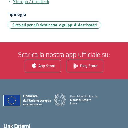
Stampa / Condividi
Tipologia
Circolari per più destinatari o gruppi di destinatari
Scarica la nostra app ufficiale su:
App Store
Play Store
Liceo Scientifico Statale
Giovanni Keplero
Roma
— Visita la pagina iniziale della scuola
Link Esterni