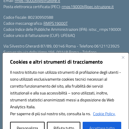
Email:
rmps19000t@istruzione.it
Posta elettronica certificata (PEC):
rmps19000t@pec.istruzione.it
Codice fiscale: 80230950588
Codice meccanografico:
RMPS19000T
Codice Indice delle Pubbliche Amministrazioni (IPA): istsc_rmps19000t
Codice unico di fatturazione (CUF): UFE6AQ
Via Silvestro Gherardi 87/89, 00146 Roma - Telefono 06121123925
Succursale: via delle Vigne 156, 00148 Roma - Telefono
06121126685/86
Cookies e altri strumenti di tracciamento
Mail: rmps19000t@istruzione.it - PEC: rmps19000t@pec.istruzione.it
Per contatti con il Dirigente Scolastico, utilizzare esclusivamente
Il nostro Istituto non utilizza strumenti di profilazione degli utenti -
l'indirizzo mail rmps19000t@istruzione.it
sono utilizzati esclusivamente cookies tecnici necessari al
Codice univoco ufficio: UFE6AQ
corretto funzionamento del sito, alla fruibilità dei servizi
Codice meccanografico: RMPS19000T
istituzionali e alla sua accessibilità – sono utilizzati, inoltre,
Codice fiscale: 80230950588
strumenti statistici anonimizzati messi a disposizione da Web
Analytics Italia.
Hosting & Powered by 3D Solution S.r.l.
Per saperne di più sul nostro sito, consulta la ns.
Cookie Policy.
Concept & Design by Designers Italia
Personalizza
Rifiuta tutto
Accettare tutto