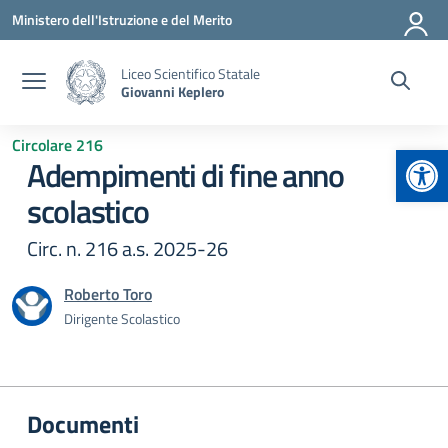
Vai ai contenuti
Vai al menu di navigazione
Vai al footer
Ministero dell'Istruzione e del Merito
Liceo Scientifico Statale
Giovanni Keplero
Circolare 216
Apr
Adempimenti di fine anno
scolastico
Circ. n. 216 a.s. 2025-26
Roberto Toro
Dirigente Scolastico
Documenti