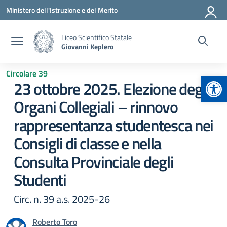
Vai ai contenuti
Vai al menu di navigazione
Vai al footer
Ministero dell'Istruzione e del Merito
Liceo Scientifico Statale
Giovanni Keplero
Circolare 39
Apr
23 ottobre 2025. Elezione degli
Organi Collegiali – rinnovo
rappresentanza studentesca nei
Consigli di classe e nella
Consulta Provinciale degli
Studenti
Circ. n. 39 a.s. 2025-26
Roberto Toro