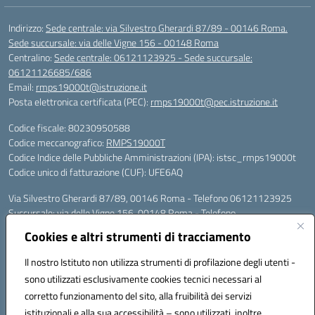
Indirizzo:
Sede centrale: via Silvestro Gherardi 87/89 - 00146 Roma.
Sede succursale: via delle Vigne 156 - 00148 Roma
Centralino:
Sede centrale: 06121123925 - Sede succursale:
06121126685/686
Email:
rmps19000t@istruzione.it
Posta elettronica certificata (PEC):
rmps19000t@pec.istruzione.it
Codice fiscale: 80230950588
Codice meccanografico:
RMPS19000T
Codice Indice delle Pubbliche Amministrazioni (IPA): istsc_rmps19000t
Codice unico di fatturazione (CUF): UFE6AQ
Via Silvestro Gherardi 87/89, 00146 Roma - Telefono 06121123925
Succursale: via delle Vigne 156, 00148 Roma - Telefono
06121126685/86
Cookies e altri strumenti di tracciamento
Mail: rmps19000t@istruzione.it - PEC: rmps19000t@pec.istruzione.it
Per contatti con il Dirigente Scolastico, utilizzare esclusivamente
Il nostro Istituto non utilizza strumenti di profilazione degli utenti -
l'indirizzo mail rmps19000t@istruzione.it
sono utilizzati esclusivamente cookies tecnici necessari al
Codice univoco ufficio: UFE6AQ
corretto funzionamento del sito, alla fruibilità dei servizi
Codice meccanografico: RMPS19000T
istituzionali e alla sua accessibilità – sono utilizzati, inoltre,