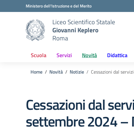
Vai ai contenuti
Vai al menu di navigazione
Vai al footer
Ministero dell'Istruzione e del Merito
Liceo Scientifico Statale
Giovanni Keplero
Roma
Scuola
Servizi
Novità
Didattica
Home
Novità
Notizie
Cessazioni dal servi
Cessazioni dal serv
settembre 2024 –