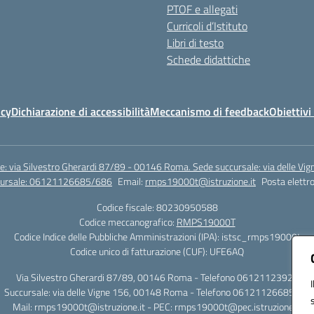
PTOF e allegati
Curricoli d’Istituto
Libri di testo
Schede didattiche
icy
Dichiarazione di accessibilità
Meccanismo di feedback
Obiettivi 
e: via Silvestro Gherardi 87/89 - 00146 Roma. Sede succursale: via delle V
ccursale: 06121126685/686
Email:
rmps19000t@istruzione.it
Posta elettro
Codice fiscale: 80230950588
Codice meccanografico:
RMPS19000T
Codice Indice delle Pubbliche Amministrazioni (IPA): istsc_rmps19000t
Codice unico di fatturazione (CUF): UFE6AQ
Via Silvestro Gherardi 87/89, 00146 Roma - Telefono 06121123925
Succursale: via delle Vigne 156, 00148 Roma - Telefono 06121126685/86
Mail: rmps19000t@istruzione.it - PEC: rmps19000t@pec.istruzione.it