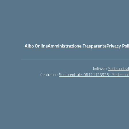
Albo Online
Amministrazione Trasparente
Privacy Pol
Indirizzo:
Sede central
Centralino:
Sede centrale: 06121123925 - Sede su