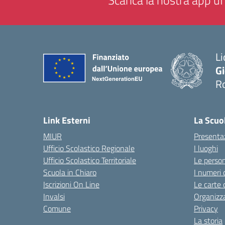
Scarica la nostra app uff
Li
G
R
— 
Link Esterni
La Scuo
MIUR
Presenta
Ufficio Scolastico Regionale
I luoghi
Ufficio Scolastico Territoriale
Le perso
Scuola in Chiaro
I numeri 
Iscrizioni On Line
Le carte 
Invalsi
Organizz
Comune
Privacy
La storia