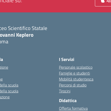
iciale su:
App
ceo Scientifico Statale
iovanni Keplero
oma
Visita la pagina iniziale della scuola
la
I Servizi
zione
Personale scolastico
Famiglie e studenti
ne
Mobilità studentesca
della scuola
Percorsi di studio
della scuola
Tirocini
azione
Didattica
Offerta formativa