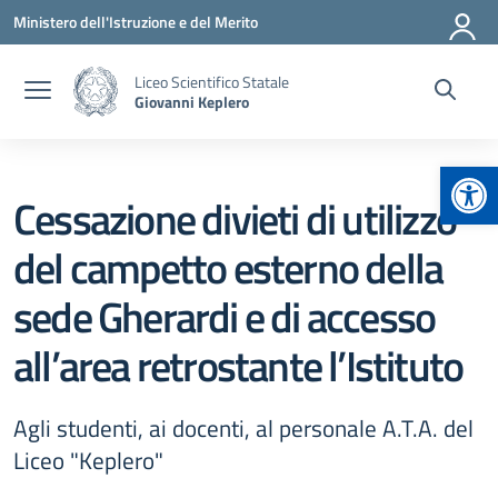
Vai ai contenuti
Vai al menu di navigazione
Vai al footer
Ministero dell'Istruzione e del Merito
Liceo Scientifico Statale
Giovanni Keplero
Apr
Cessazione divieti di utilizzo
del campetto esterno della
sede Gherardi e di accesso
all’area retrostante l’Istituto
Agli studenti, ai docenti, al personale A.T.A. del
Liceo "Keplero"