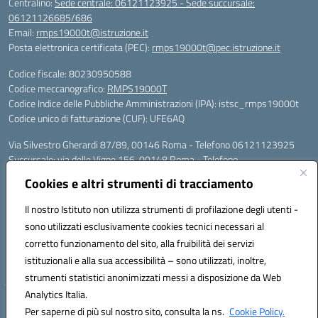
Centralino:
Sede centrale: 06121123925 - Sede succursale:
06121126685/686
Email:
rmps19000t@istruzione.it
Posta elettronica certificata (PEC):
rmps19000t@pec.istruzione.it
Codice fiscale: 80230950588
Codice meccanografico:
RMPS19000T
Codice Indice delle Pubbliche Amministrazioni (IPA): istsc_rmps19000t
Codice unico di fatturazione (CUF): UFE6AQ
Via Silvestro Gherardi 87/89, 00146 Roma - Telefono 06121123925
Succursale: via delle Vigne 156, 00148 Roma - Telefono
06121126685/86
Cookies e altri strumenti di tracciamento
Mail: rmps19000t@istruzione.it - PEC: rmps19000t@pec.istruzione.it
Per contatti con il Dirigente Scolastico, utilizzare esclusivamente
Il nostro Istituto non utilizza strumenti di profilazione degli utenti -
l'indirizzo mail rmps19000t@istruzione.it
sono utilizzati esclusivamente cookies tecnici necessari al
Codice univoco ufficio: UFE6AQ
corretto funzionamento del sito, alla fruibilità dei servizi
Codice meccanografico: RMPS19000T
istituzionali e alla sua accessibilità – sono utilizzati, inoltre,
Codice fiscale: 80230950588
strumenti statistici anonimizzati messi a disposizione da Web
Analytics Italia.
Hosting & Powered by 3D Solution S.r.l.
Per saperne di più sul nostro sito, consulta la ns.
Cookie Policy.