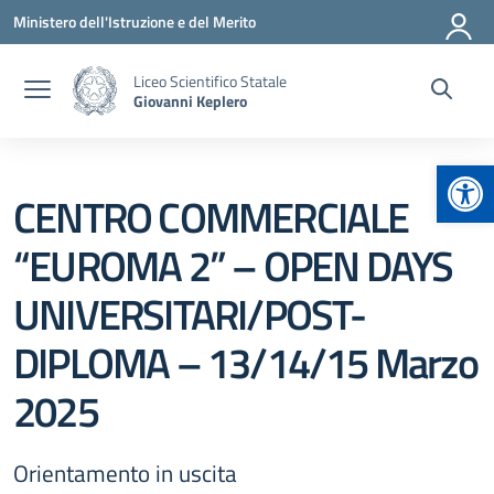
Vai ai contenuti
Vai al menu di navigazione
Vai al footer
Ministero dell'Istruzione e del Merito
Liceo Scientifico Statale
Giovanni Keplero
Apr
CENTRO COMMERCIALE
“EUROMA 2” – OPEN DAYS
UNIVERSITARI/POST-
DIPLOMA – 13/14/15 Marzo
2025
Orientamento in uscita