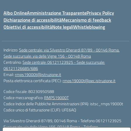
Albo Online
Amministrazione Trasparente
Privacy Policy
Dichiarazione di accessibilità
Meccanismo di feedback
Obiettivi di accessibilità
Note legali
Whistleblowing
Indirizzo:
Sede centrale: via Silvestro Gherardi 87/89 - 00146 Roma.
Sede succursale: via delle Vigne 156 - 00148 Roma
Centralino:
Sede centrale: 06121123925 - Sede succursale:
06121126685/686
Email:
rmps19000t@istruzione.it
Posta elettronica certificata (PEC):
rmps19000t@pec.istruzione.it
Codice fiscale: 80230950588
Codice meccanografico:
RMPS19000T
Codice Indice delle Pubbliche Amministrazioni (IPA): istsc_rmps19000t
Codice unico di fatturazione (CUF): UFE6AQ
Via Silvestro Gherardi 87/89, 00146 Roma - Telefono 06121123925
Succursale: via delle Vigne 156, 00148 Roma - Telefono