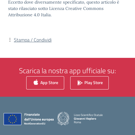
Eccetto dove diversamente specificato, questo articolo è
stato rilasciato sotto Licenza Creative Commons
Attribuzione 4.0 Italia.
Stampa / Condividi
Scarica la nostra app ufficiale su:
App Store
Play Store
Liceo Scientifico Statale
Giovanni Keplero
Roma
— Visita la pagina iniziale della scuola