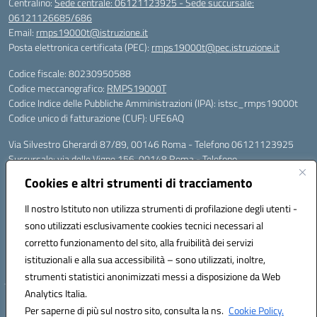
Centralino:
Sede centrale: 06121123925 - Sede succursale:
06121126685/686
Email:
rmps19000t@istruzione.it
Posta elettronica certificata (PEC):
rmps19000t@pec.istruzione.it
Codice fiscale: 80230950588
Codice meccanografico:
RMPS19000T
Codice Indice delle Pubbliche Amministrazioni (IPA): istsc_rmps19000t
Codice unico di fatturazione (CUF): UFE6AQ
Via Silvestro Gherardi 87/89, 00146 Roma - Telefono 06121123925
Succursale: via delle Vigne 156, 00148 Roma - Telefono
06121126685/86
Cookies e altri strumenti di tracciamento
Mail: rmps19000t@istruzione.it - PEC: rmps19000t@pec.istruzione.it
Per contatti con il Dirigente Scolastico, utilizzare esclusivamente
Il nostro Istituto non utilizza strumenti di profilazione degli utenti -
l'indirizzo mail rmps19000t@istruzione.it
sono utilizzati esclusivamente cookies tecnici necessari al
Codice univoco ufficio: UFE6AQ
corretto funzionamento del sito, alla fruibilità dei servizi
Codice meccanografico: RMPS19000T
istituzionali e alla sua accessibilità – sono utilizzati, inoltre,
Codice fiscale: 80230950588
strumenti statistici anonimizzati messi a disposizione da Web
Analytics Italia.
Hosting & Powered by 3D Solution S.r.l.
Per saperne di più sul nostro sito, consulta la ns.
Cookie Policy.