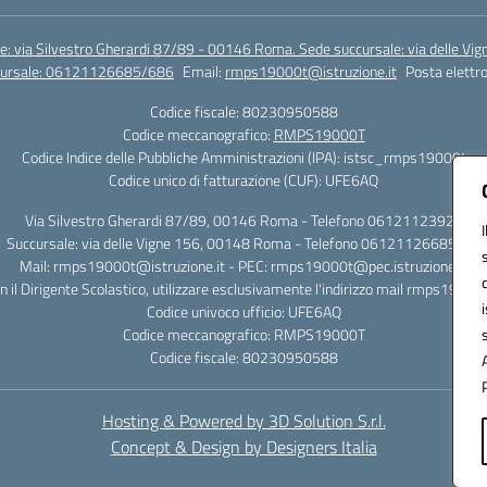
e: via Silvestro Gherardi 87/89 - 00146 Roma. Sede succursale: via delle V
ccursale: 06121126685/686
Email:
rmps19000t@istruzione.it
Posta elettro
Codice fiscale: 80230950588
Codice meccanografico:
RMPS19000T
Codice Indice delle Pubbliche Amministrazioni (IPA): istsc_rmps19000t
Codice unico di fatturazione (CUF): UFE6AQ
Via Silvestro Gherardi 87/89, 00146 Roma - Telefono 06121123925
Succursale: via delle Vigne 156, 00148 Roma - Telefono 06121126685/86
Mail: rmps19000t@istruzione.it - PEC: rmps19000t@pec.istruzione.it
on il Dirigente Scolastico, utilizzare esclusivamente l'indirizzo mail rmps19000
Codice univoco ufficio: UFE6AQ
Codice meccanografico: RMPS19000T
Codice fiscale: 80230950588
Hosting & Powered by 3D Solution S.r.l.
Concept & Design by Designers Italia