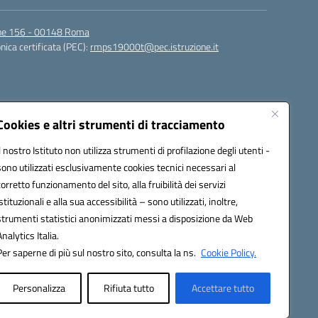
igne 156 - 00148 Roma
nica certificata (PEC):
rmps19000t@pec.istruzione.it
Cookies e altri strumenti di tracciamento
Il nostro Istituto non utilizza strumenti di profilazione degli utenti -
sono utilizzati esclusivamente cookies tecnici necessari al
corretto funzionamento del sito, alla fruibilità dei servizi
t@istruzione.it
istituzionali e alla sua accessibilità – sono utilizzati, inoltre,
strumenti statistici anonimizzati messi a disposizione da Web
Analytics Italia.
Per saperne di più sul nostro sito, consulta la ns.
Cookie Policy.
Personalizza
Rifiuta tutto
Accettare tutto