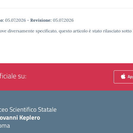
o:
05.07.2026
-
Revisione:
05.07.2026
ove diversamente specificato, questo articolo è stato rilasciato sott
iciale su:
App
ceo Scientifico Statale
iovanni Keplero
oma