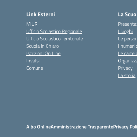
— 
Link Esterni
La Scuo
MIUR
Presenta
Ufficio Scolastico Regionale
I luoghi
Ufficio Scolastico Territoriale
Le perso
Scuola in Chiaro
I numeri 
Iscrizioni On Line
Le carte 
Invalsi
Organizz
Comune
Privacy
La storia
Albo Online
Amministrazione Trasparente
Privacy Pol