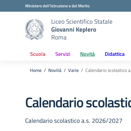
Vai ai contenuti
Vai al menu di navigazione
Vai al footer
Ministero dell'Istruzione e del Merito
Liceo Scientifico Statale
Giovanni Keplero
Roma
Scuola
Servizi
Novità
Didattica
Home
Novità
Varie
Calendario scolastico 
Calendario scolast
Calendario scolastico a.s. 2026/2027