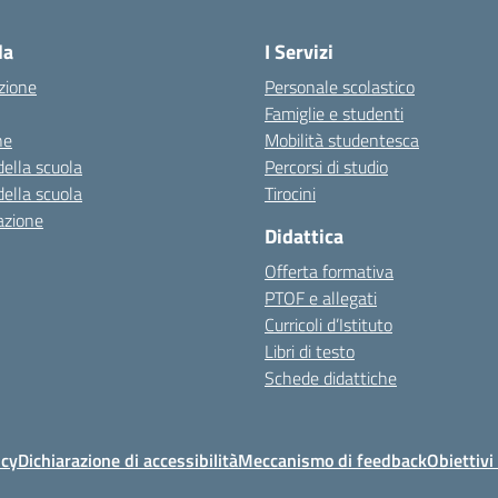
Visita la pagina iniziale della scuola
la
I Servizi
zione
Personale scolastico
Famiglie e studenti
ne
Mobilità studentesca
della scuola
Percorsi di studio
della scuola
Tirocini
azione
Didattica
Offerta formativa
PTOF e allegati
Curricoli d’Istituto
Libri di testo
Schede didattiche
icy
Dichiarazione di accessibilità
Meccanismo di feedback
Obiettivi 