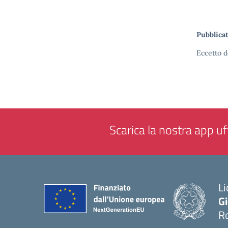
Pubblicat
Eccetto d
Scarica la nostra app uff
Li
G
R