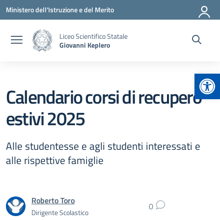
Vai ai contenuti
Vai al menu di navigazione
Vai al footer
Ministero dell'Istruzione e del Merito
Liceo Scientifico Statale
Giovanni Keplero
Apr
Calendario corsi di recupero
estivi 2025
Alle studentesse e agli studenti interessati e
alle rispettive famiglie
Roberto Toro
0
Dirigente Scolastico