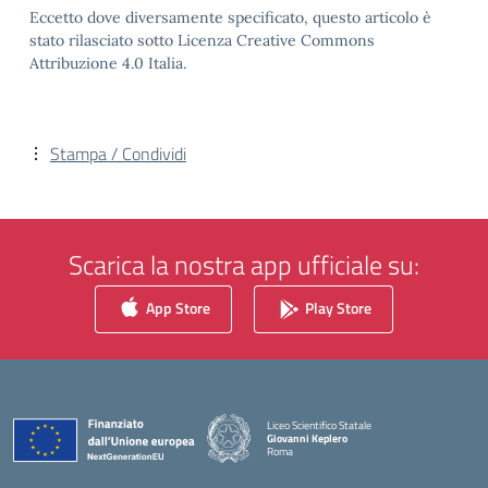
Eccetto dove diversamente specificato, questo articolo è
stato rilasciato sotto Licenza Creative Commons
Attribuzione 4.0 Italia.
Stampa / Condividi
Scarica la nostra app ufficiale su:
App Store
Play Store
Liceo Scientifico Statale
Giovanni Keplero
Roma
— Visita la pagina iniziale della scuola