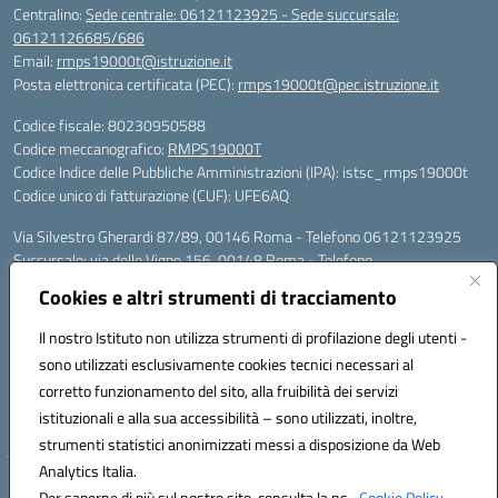
Centralino:
Sede centrale: 06121123925 - Sede succursale:
06121126685/686
Email:
rmps19000t@istruzione.it
Posta elettronica certificata (PEC):
rmps19000t@pec.istruzione.it
Codice fiscale: 80230950588
Codice meccanografico:
RMPS19000T
Codice Indice delle Pubbliche Amministrazioni (IPA): istsc_rmps19000t
Codice unico di fatturazione (CUF): UFE6AQ
Via Silvestro Gherardi 87/89, 00146 Roma - Telefono 06121123925
Succursale: via delle Vigne 156, 00148 Roma - Telefono
06121126685/86
Cookies e altri strumenti di tracciamento
Mail: rmps19000t@istruzione.it - PEC: rmps19000t@pec.istruzione.it
Per contatti con il Dirigente Scolastico, utilizzare esclusivamente
Il nostro Istituto non utilizza strumenti di profilazione degli utenti -
l'indirizzo mail rmps19000t@istruzione.it
sono utilizzati esclusivamente cookies tecnici necessari al
Codice univoco ufficio: UFE6AQ
corretto funzionamento del sito, alla fruibilità dei servizi
Codice meccanografico: RMPS19000T
istituzionali e alla sua accessibilità – sono utilizzati, inoltre,
Codice fiscale: 80230950588
strumenti statistici anonimizzati messi a disposizione da Web
Analytics Italia.
Hosting & Powered by 3D Solution S.r.l.
Per saperne di più sul nostro sito, consulta la ns.
Cookie Policy.