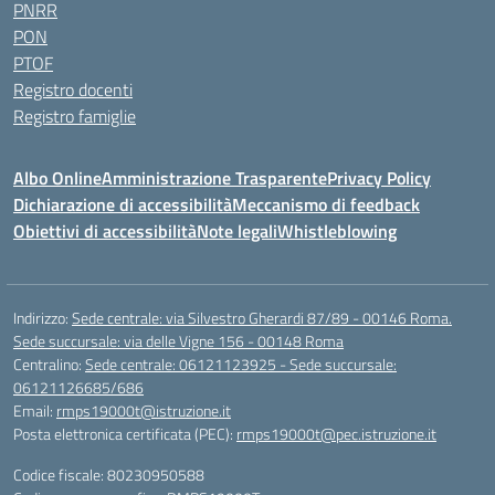
PNRR
PON
PTOF
Registro docenti
Registro famiglie
Albo Online
Amministrazione Trasparente
Privacy Policy
Dichiarazione di accessibilità
Meccanismo di feedback
Obiettivi di accessibilità
Note legali
Whistleblowing
Indirizzo:
Sede centrale: via Silvestro Gherardi 87/89 - 00146 Roma.
Sede succursale: via delle Vigne 156 - 00148 Roma
Centralino:
Sede centrale: 06121123925 - Sede succursale:
06121126685/686
Email:
rmps19000t@istruzione.it
Posta elettronica certificata (PEC):
rmps19000t@pec.istruzione.it
Codice fiscale: 80230950588