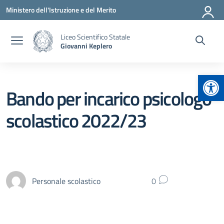
Vai ai contenuti
Vai al menu di navigazione
Vai al footer
Ministero dell'Istruzione e del Merito
Liceo Scientifico Statale
Giovanni Keplero
Apr
Bando per incarico psicologo
scolastico 2022/23
Personale scolastico
0