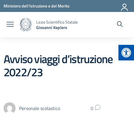
Vai ai contenuti
Vai al menu di navigazione
Vai al footer
Ministero dell'Istruzione e del Merito
Liceo Scientifico Statale
Giovanni Keplero
Apr
Avviso viaggi d’istruzione
2022/23
Personale scolastico
0