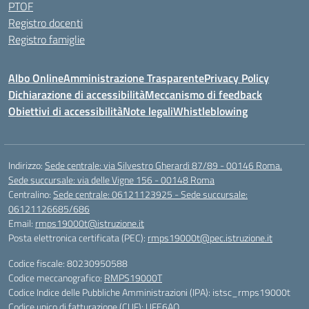
PTOF
Registro docenti
Registro famiglie
Albo Online
Amministrazione Trasparente
Privacy Policy
Dichiarazione di accessibilità
Meccanismo di feedback
Obiettivi di accessibilità
Note legali
Whistleblowing
Indirizzo:
Sede centrale: via Silvestro Gherardi 87/89 - 00146 Roma.
Sede succursale: via delle Vigne 156 - 00148 Roma
Centralino:
Sede centrale: 06121123925 - Sede succursale:
06121126685/686
Email:
rmps19000t@istruzione.it
Posta elettronica certificata (PEC):
rmps19000t@pec.istruzione.it
Codice fiscale: 80230950588
Codice meccanografico:
RMPS19000T
Codice Indice delle Pubbliche Amministrazioni (IPA): istsc_rmps19000t
Codice unico di fatturazione (CUF): UFE6AQ