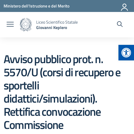
Vai ai contenuti
Vai al menu di navigazione
Vai al footer
Ministero dell'Istruzione e del Merito
Liceo Scientifico Statale
Giovanni Keplero
Apr
Avviso pubblico prot. n.
5570/U (corsi di recupero e
sportelli
didattici/simulazioni).
Rettifica convocazione
Commissione