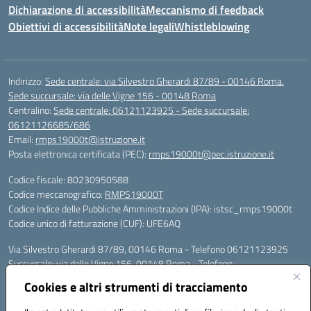
Dichiarazione di accessibilità
Meccanismo di feedback
Obiettivi di accessibilità
Note legali
Whistleblowing
Indirizzo:
Sede centrale: via Silvestro Gherardi 87/89 - 00146 Roma.
Sede succursale: via delle Vigne 156 - 00148 Roma
Centralino:
Sede centrale: 06121123925 - Sede succursale:
06121126685/686
Email:
rmps19000t@istruzione.it
Posta elettronica certificata (PEC):
rmps19000t@pec.istruzione.it
Codice fiscale: 80230950588
Codice meccanografico:
RMPS19000T
Codice Indice delle Pubbliche Amministrazioni (IPA): istsc_rmps19000t
Codice unico di fatturazione (CUF): UFE6AQ
Via Silvestro Gherardi 87/89, 00146 Roma - Telefono 06121123925
Succursale: via delle Vigne 156, 00148 Roma - Telefono
06121126685/86
Cookies e altri strumenti di tracciamento
Mail: rmps19000t@istruzione.it - PEC: rmps19000t@pec.istruzione.it
Per contatti con il Dirigente Scolastico, utilizzare esclusivamente