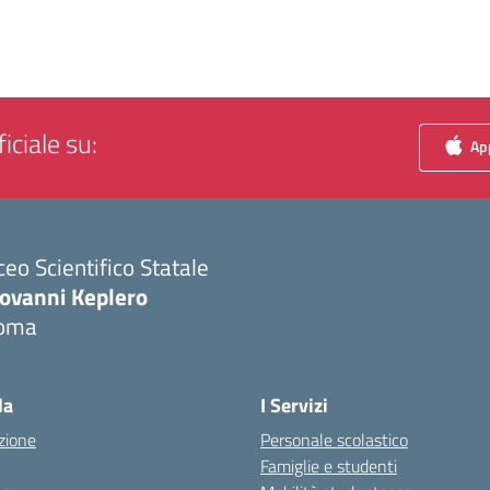
iciale su:
App
ceo Scientifico Statale
iovanni Keplero
oma
Visita la pagina iniziale della scuola
la
I Servizi
zione
Personale scolastico
Famiglie e studenti