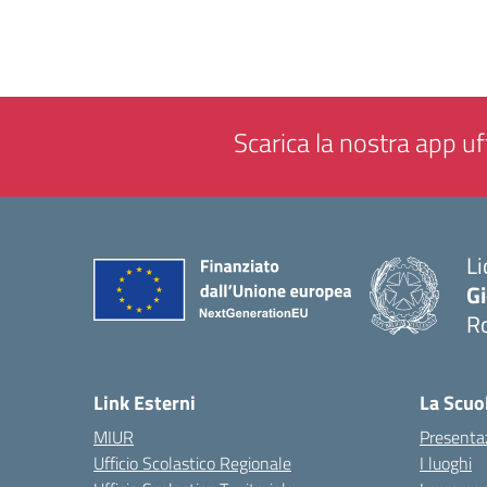
Scarica la nostra app uff
Li
G
R
— 
Link Esterni
La Scuo
MIUR
Presenta
Ufficio Scolastico Regionale
I luoghi