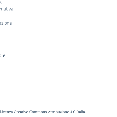
he
rnativa
razione
o e
o Licenza Creative Commons Attribuzione 4.0 Italia.