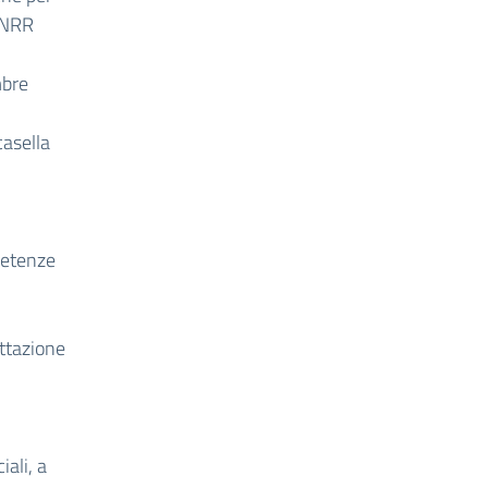
PNRR
mbre
casella
petenze
ettazione
iali, a