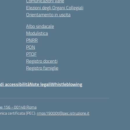
Comunicazioni varie
Elezioni degli Organi Collegiali
Orientamento in uscita
Albo sindacale
Modulistica
PNRR
PON
PTOF
Registro docenti
Registro famiglie
di accessibilità
Note legali
Whistleblowing
igne 156 - 00148 Roma
nica certificata (PEC):
rmps19000t@pec.istruzione.it