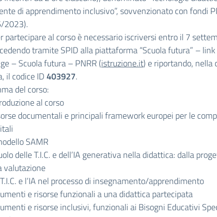
ente di apprendimento inclusivo”, sovvenzionato con fondi 
6/2023).
r partecipare al corso è necessario iscriversi entro il 7 sette
edendo tramite SPID alla piattaforma “Scuola futura” – link
e – Scuola futura – PNRR (
istruzione.it
) e riportando, nella 
a, il codice ID
403927
.
ma del corso:
roduzione al corso
sorse documentali e principali framework europei per le com
itali
 modello SAMR
ruolo delle T.I.C. e dell’IA generativa nella didattica: dalla prog
a valutazione
 T.I.C. e l’IA nel processo di insegnamento/apprendimento
umenti e risorse funzionali a una didattica partecipata
umenti e risorse inclusivi, funzionali ai Bisogni Educativi Spec