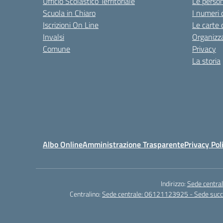
Ufficio Scolastico Territoriale
Le perso
Scuola in Chiaro
I numeri 
Iscrizioni On Line
Le carte 
Invalsi
Organizz
Comune
Privacy
La storia
Albo Online
Amministrazione Trasparente
Privacy Pol
Indirizzo:
Sede central
Centralino:
Sede centrale: 06121123925 - Sede su