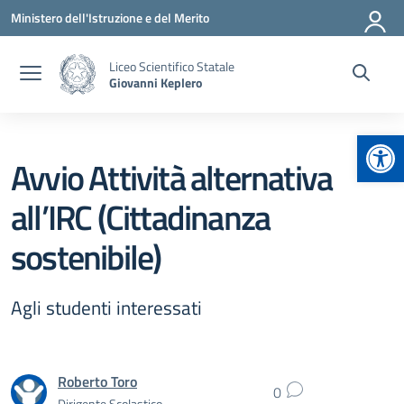
Vai ai contenuti
Vai al menu di navigazione
Vai al footer
Ministero dell'Istruzione e del Merito
Liceo Scientifico Statale
Giovanni Keplero
Apr
Avvio Attività alternativa
all’IRC (Cittadinanza
sostenibile)
Agli studenti interessati
Roberto Toro
0
Dirigente Scolastico