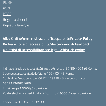
PNRR
PON
PTOF
Registro docenti
Registro famiglie
Albo Online
Amministrazione Trasparente
Privacy Policy
Dichiarazione di accessibilità
Meccanismo di feedback
Obiettivi di accessibilità
Note legali
Whistleblowing
Indirizzo:
Sede centrale: via Silvestro Gherardi 87/89 - 00146 Roma.
Sede succursale: via delle Vigne 156 - 00148 Roma
Centralino:
Sede centrale: 06121123925 - Sede succursale:
06121126685/686
Email:
rmps19000t@istruzione.it
Posta elettronica certificata (PEC):
rmps19000t@pec.istruzione.it
Codice fiscale: 80230950588