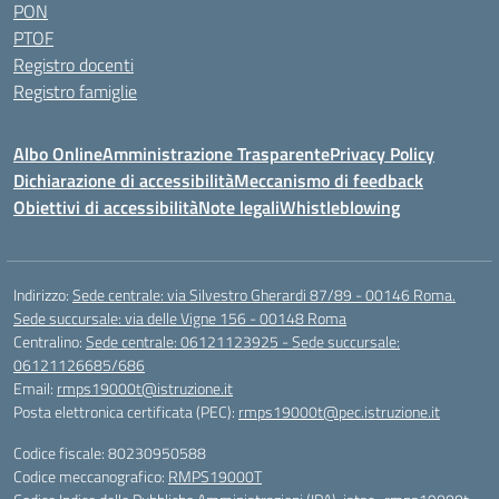
PON
PTOF
Registro docenti
Registro famiglie
Albo Online
Amministrazione Trasparente
Privacy Policy
Dichiarazione di accessibilità
Meccanismo di feedback
Obiettivi di accessibilità
Note legali
Whistleblowing
Indirizzo:
Sede centrale: via Silvestro Gherardi 87/89 - 00146 Roma.
Sede succursale: via delle Vigne 156 - 00148 Roma
Centralino:
Sede centrale: 06121123925 - Sede succursale:
06121126685/686
Email:
rmps19000t@istruzione.it
Posta elettronica certificata (PEC):
rmps19000t@pec.istruzione.it
Codice fiscale: 80230950588
Codice meccanografico:
RMPS19000T