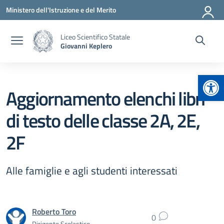
Vai ai contenuti
Vai al menu di navigazione
Vai al footer
Ministero dell'Istruzione e del Merito
Liceo Scientifico Statale
Giovanni Keplero
Apr
Aggiornamento elenchi libri
di testo delle classe 2A, 2E,
2F
Alle famiglie e agli studenti interessati
Roberto Toro
0
Dirigente Scolastico