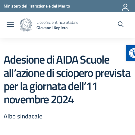
Vai ai contenuti
Vai al menu di navigazione
Vai al footer
Ministero dell'Istruzione e del Merito
Liceo Scientifico Statale
Giovanni Keplero
A
Adesione di AIDA Scuole
all’azione di sciopero prevista
per la giornata dell’11
novembre 2024
Albo sindacale