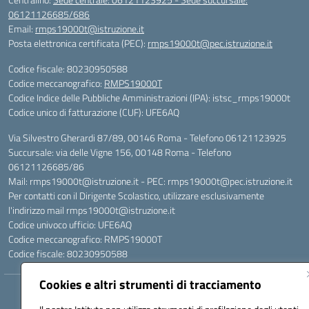
06121126685/686
Email:
rmps19000t@istruzione.it
Posta elettronica certificata (PEC):
rmps19000t@pec.istruzione.it
Codice fiscale: 80230950588
Codice meccanografico:
RMPS19000T
Codice Indice delle Pubbliche Amministrazioni (IPA): istsc_rmps19000t
Codice unico di fatturazione (CUF): UFE6AQ
Via Silvestro Gherardi 87/89, 00146 Roma - Telefono 06121123925
Succursale: via delle Vigne 156, 00148 Roma - Telefono
06121126685/86
Mail: rmps19000t@istruzione.it - PEC: rmps19000t@pec.istruzione.it
Per contatti con il Dirigente Scolastico, utilizzare esclusivamente
l'indirizzo mail rmps19000t@istruzione.it
Codice univoco ufficio: UFE6AQ
Codice meccanografico: RMPS19000T
Codice fiscale: 80230950588
Cookies e altri strumenti di tracciamento
Hosting & Powered by 3D Solution S.r.l.